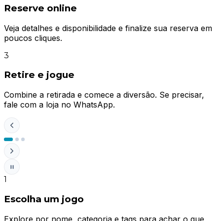
Reserve online
Veja detalhes e disponibilidade e finalize sua reserva em
F
poucos cliques.
g
3
Retire e jogue
Combine a retirada e comece a diversão. Se precisar,
fale com a loja no WhatsApp.
F
1
Escolha um jogo
Explore por nome, categoria e tags para achar o que