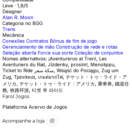
Leve · 1,8/5
Designer
Alan R. Moon
Categoria no BGG
Trens
Mecânica
Conexões
Contratos
Bônus de fim de jogo
Gerenciamento de mão
Construção de rede e rotas
Seleção aberta
Force sua sorte
Coleção de conjuntos
Nomes alternativos:
¡Aventureros al Tren!, Les
Aventuriers du Rail, Jízdenky, prosím!, Menolippu,
Ticket to Ride سكة سفر, Wsiąść do Pociągu, Zug um
Zug, Τρενάκια, เกมต่อรถไฟ, チケット・トゥ・ライド・ア
メリカ, チケット・トゥ・ライド：アメリカ, 乗車券, 鐵道任
務, 铁路环游, 티켓 투 라이드
Farol Jogos
Plataforma Acervo de Jogos
Acompanhe a loja